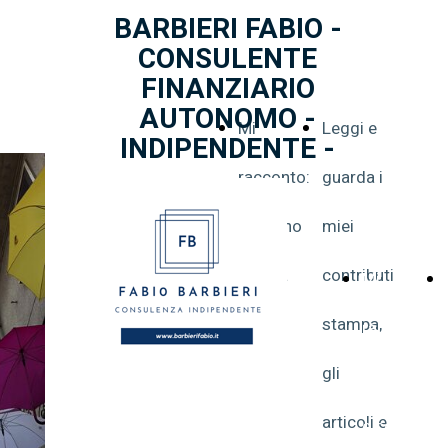
BARBIERI FABIO -
CONSULENTE
FINANZIARIO
AUTONOMO -
Mi
Leggi e
INDIPENDENTE -
racconto:
guarda i
chi sono
miei
e cosa
contributi
Mi
faccio
stampa,
racconto:
gli
chi sono
articoli e
e cosa