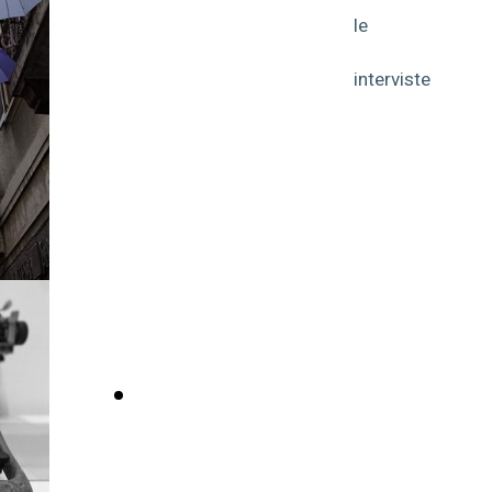
le
FABIO BARBIERI
faccio
CONSULENZA
INDIPENDENTE
interviste
FINANZA - ECONOMIA
CIRCOLARE - SOSTENIBILITA' -
COMUNICAZIONE - MARKETING
- FORMAZIONE
- CLICCA QUI - Leggi i